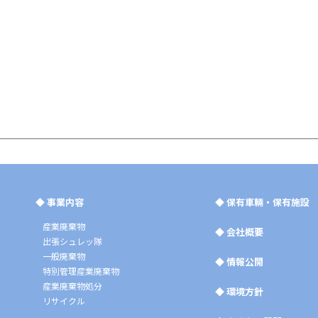
◆
事業内容
◆
保有車輛・保有施設
産業廃棄物
◆
会社概要
出張シュレッ隊
一般廃棄物
◆
情報公開
特別管理産業廃棄物
産業廃棄物処分
◆
環境方針
リサイクル